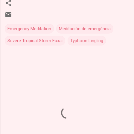
Emergency Meditation
Meditación de emergéncia
Severe Tropical Storm Faxai
Typhoon Lingling
C
o
m
e
n
t
a
r
i
o