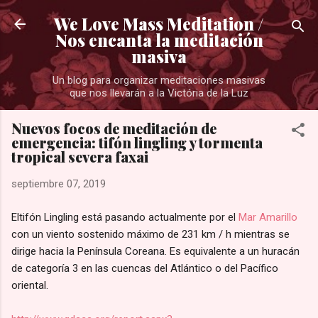
Ir al contenido principal
We Love Mass Meditation /
Nos encanta la meditación
masiva
Un blog para organizar meditaciones masivas
que nos llevarán a la Victória de la Luz
Nuevos focos de meditación de
emergencia: tifón lingling y tormenta
tropical severa faxai
septiembre 07, 2019
Eltifón Lingling está pasando actualmente por el
Mar Amarillo
con un viento sostenido máximo de 231 km / h mientras se
dirige hacia la Península Coreana. Es equivalente a un huracán
de categoría 3 en las cuencas del Atlántico o del Pacífico
oriental.