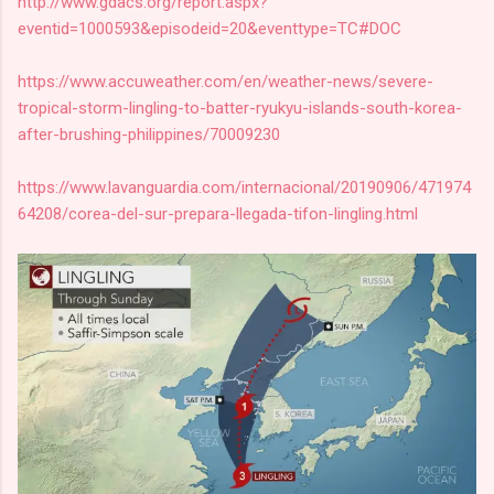
http://www.gdacs.org/report.aspx?
eventid=1000593&episodeid=20&eventtype=TC#DOC
https://www.accuweather.com/en/weather-news/severe-
tropical-storm-lingling-to-batter-ryukyu-islands-south-korea-
after-brushing-philippines/70009230
https://www.lavanguardia.com/internacional/20190906/471974
64208/corea-del-sur-prepara-llegada-tifon-lingling.html