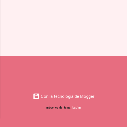
s
Con la tecnología de Blogger
Imágenes del tema:
badins