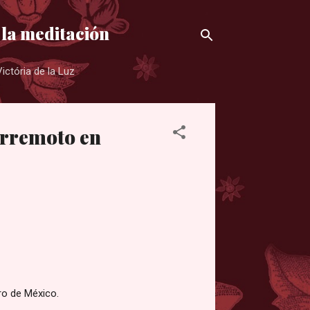
 la meditación
ictória de la Luz
erremoto en
ro de México.