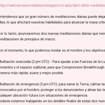
ttps://welovemassmeditation.blogspot.co.uk/p/alert-other-meditait
ntendemos que un gran número de meditaciones diarias puede alejar
llas, lo que afectará nuestras habilidades para alcanzar la masa crít
or lo tanto, anunciaremos dos nuevas meditaciones diarias que ree
editaciones de principios de marzo.
or el momento, lo que podemos revelar es el nombre y los objetivo
editación avanzada (2 pm UTC) - Para ayudar a las Fuerzas de la Lu
estantes y el espacio sublunar, para que Compression Breakthrough
anera más rápida, suave y mejor posible.
editación de emergencia (3 pm UTC): para sanar la Tierra, calmar la
rovocados por el hombre, proteger a los denunciantes y aliviar las 
ualquier ubicación futura con situaciones de emergencia.
odavía estamos trabajando en los detalles finales de estas dos nue