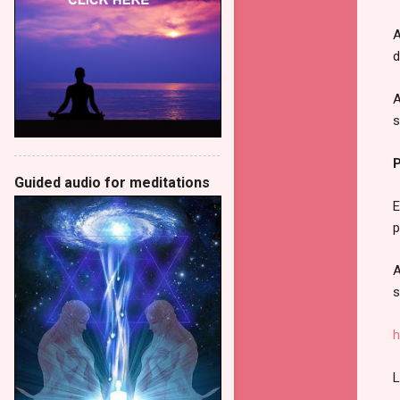
A
d
A
s
P
Guided audio for meditations
E
p
A
s
h
L