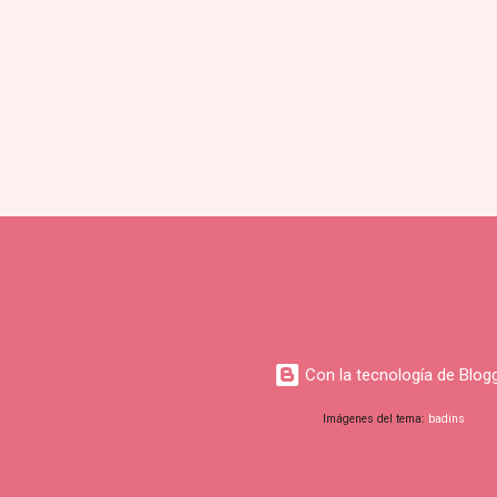
s
Con la tecnología de Blog
Imágenes del tema:
badins