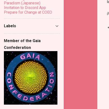
l
Paradism (Japanese)
Invitation to Discord App
Prepare for Change at COEO
¡
Labels
Member of the Gaia
Confederation