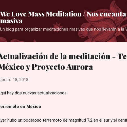
Ir al contenido principal
We Love Mass Meditation / Nos encanta
masiva
Un blog para organizar meditaciones masivas que nos llevarán a la V
Actualización de la meditación - T
México y Proyecto Aurora
ebrero 18, 2018
quí hay dos nuevas actualizaciones:
erremoto en México
yer hubo un poderoso terremoto de magnitud 7,2 en el sur y el cent