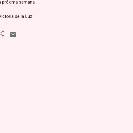
a próxima semana.
Victoria de la Luz!
C
o
m
e
n
t
a
r
i
o